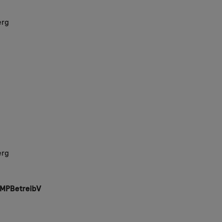
erg
erg
6 MPBetreibV